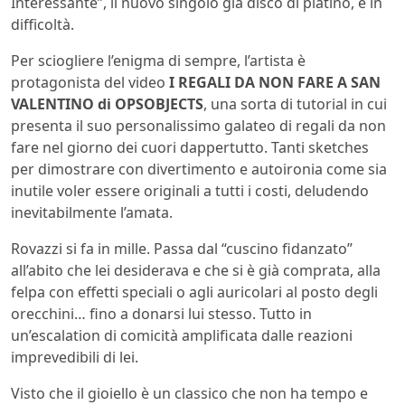
Interessante”, il nuovo singolo già disco di platino, è in
difficoltà.
Per sciogliere l’enigma di sempre, l’artista è
protagonista del video
I REGALI DA NON FARE A SAN
VALENTINO di OPSOBJECTS
, una sorta di tutorial in cui
presenta il suo personalissimo galateo di regali da non
fare nel giorno dei cuori dappertutto. Tanti sketches
per dimostrare con divertimento e autoironia come sia
inutile voler essere originali a tutti i costi, deludendo
inevitabilmente l’amata.
Rovazzi si fa in mille. Passa dal “cuscino fidanzato”
all’abito che lei desiderava e che si è già comprata, alla
felpa con effetti speciali o agli auricolari al posto degli
orecchini… fino a donarsi lui stesso. Tutto in
un’escalation di comicità amplificata dalle reazioni
imprevedibili di lei.
Visto che il gioiello è un classico che non ha tempo e