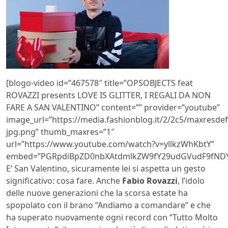
[blogo-video id=”467578″ title=”OPSOBJECTS feat
ROVAZZI presents LOVE IS GLITTER, I REGALI DA NON
FARE A SAN VALENTINO” content=”” provider=”youtube”
image_url=”https://media.fashionblog.it/2/2c5/maxresdef
jpg.png” thumb_maxres=”1″
url=”https://www.youtube.com/watch?v=yllkzWhKbtY”
embed=”PGRpdiBpZD0nbXAtdmlkZW9fY29udGVudF9fNDY3
E’ San Valentino, sicuramente lei si aspetta un gesto
significativo: cosa fare. Anche
Fabio Rovazzi
, l’idolo
delle nuove generazioni che la scorsa estate ha
spopolato con il brano “Andiamo a comandare” e che
ha superato nuovamente ogni record con “Tutto Molto