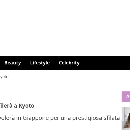
Beauty
Lifestyle
Celebrity
Kyoto
A
filerà a Kyoto
 volerà in Giappone per una prestigiosa sfilata