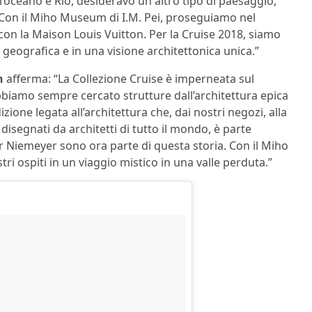
l’oceano e Rio, desideravo un altro tipo di paesaggio,
Con il Miho Museum di I.M. Pei, proseguiamo nel
con la Maison Louis Vuitton. Per la Cruise 2018, siamo
 geografica e in una visione architettonica unica.”
n
afferma: “La Collezione Cruise è imperneata sul
biamo sempre cercato strutture dall’architettura epica
ione legata all’architettura che, dai nostri negozi, alla
isegnati da architetti di tutto il mondo, è parte
r Niemeyer sono ora parte di questa storia. Con il Miho
i ospiti in un viaggio mistico in una valle perduta.”