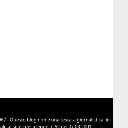
67 - Questo blog non è una testata giornalistica, in
e ai sensi della legge n. 62 del 07.03.2001