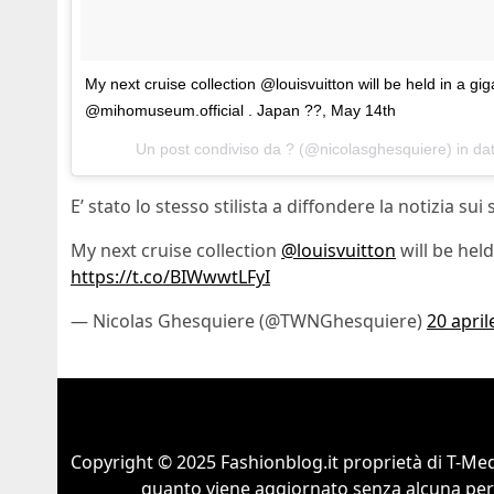
My next cruise collection @louisvuitton will be held in a gi
@mihomuseum.official . Japan ??, May 14th
Un post condiviso da ? (@nicolasghesquiere) in da
E’ stato lo stesso stilista a diffondere la notizia sui 
My next cruise collection
@louisvuitton
will be hel
https://t.co/BIWwwtLFyI
— Nicolas Ghesquiere (@TWNGhesquiere)
20 april
Copyright © 2025 Fashionblog.it proprietà di T-Medi
quanto viene aggiornato senza alcuna perio