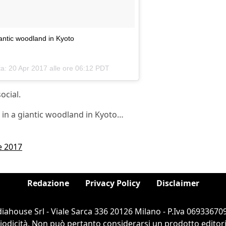
gantic woodland in Kyoto
ta:
20 Apr 2017 alle ore 06:12 PDT
social.
d in a giantic woodland in Kyoto…
e 2017
Redazione
Privacy Policy
Disclaimer
ahouse Srl - Viale Sarca 336 20126 Milano - P.Iva 069336709
dicità. Non può pertanto considerarsi un prodotto editorial