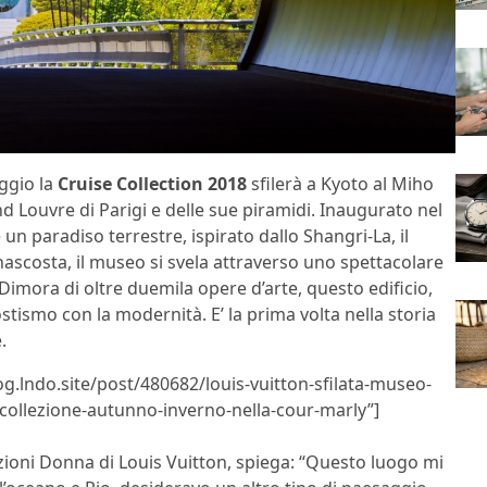
ggio la
Cruise Collection 2018
sfilerà a Kyoto al Miho
d Louvre di Parigi e delle sue piramidi. Inaugurato nel
n paradiso terrestre, ispirato dallo Shangri-La, il
 nascosta, il museo si svela attraverso uno spettacolare
Dimora di oltre duemila opere d’arte, questo edificio,
tismo con la modernità. E’ la prima volta nella storia
.
og.lndo.site/post/480682/louis-vuitton-sfilata-museo-
collezione-autunno-inverno-nella-cour-marly”]
lezioni Donna di Louis Vuitton, spiega: “Questo luogo mi