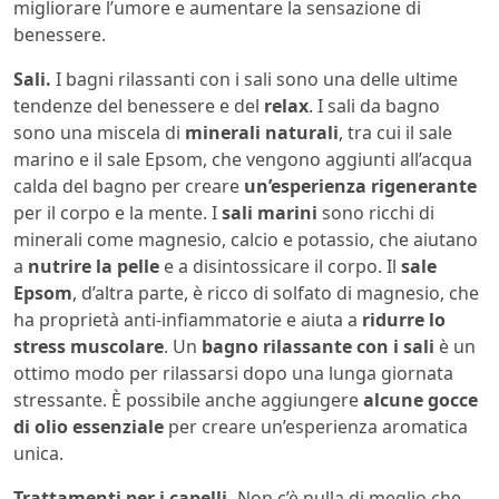
migliorare l’umore e aumentare la sensazione di
benessere.
Sali.
I bagni rilassanti con i sali sono una delle ultime
tendenze del benessere e del
relax
. I sali da bagno
sono una miscela di
minerali naturali
, tra cui il sale
marino e il sale Epsom, che vengono aggiunti all’acqua
calda del bagno per creare
un’esperienza rigenerante
per il corpo e la mente. I
sali marini
sono ricchi di
minerali come magnesio, calcio e potassio, che aiutano
a
nutrire la pelle
e a disintossicare il corpo. Il
sale
Epsom
, d’altra parte, è ricco di solfato di magnesio, che
ha proprietà anti-infiammatorie e aiuta a
ridurre lo
stress muscolare
. Un
bagno rilassante con i sali
è un
ottimo modo per rilassarsi dopo una lunga giornata
stressante. È possibile anche aggiungere
alcune gocce
di olio essenziale
per creare un’esperienza aromatica
unica.
Trattamenti per i capelli.
Non c’è nulla di meglio che