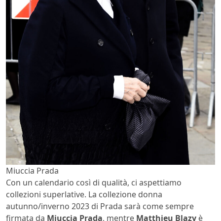
Miuccia Prada
Con un calendario così di qualità, ci aspettiamo
collezioni superlative. La collezione donna
autunno/inverno 2023 di Prada sarà come sempre
firmata da
Miuccia Prada
, mentre
Matthieu Blazy
è