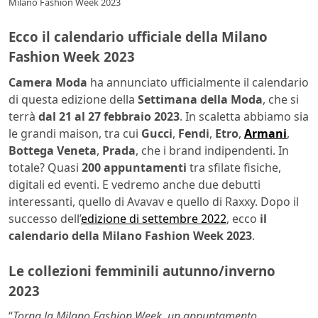
Milano Fashion Week 2023
Ecco il calendario ufficiale della Milano
Fashion Week 2023
Camera Moda
ha annunciato ufficialmente il calendario
di questa edizione della
Settimana della Moda
, che si
terrà
dal 21 al 27 febbraio 2023
. In scaletta abbiamo sia
le grandi maison, tra cui
Gucci
,
Fendi
,
Etro
,
Armani
,
Bottega Veneta
,
Prada
, che i brand indipendenti. In
totale? Quasi
200 appuntamenti
tra sfilate fisiche,
digitali ed eventi. E vedremo anche due debutti
interessanti, quello di Avavav e quello di Raxxy. Dopo il
successo dell’
edizione di settembre 2022
, ecco
il
calendario della Milano Fashion Week 2023
.
Le collezioni femminili autunno/inverno
2023
“
Torna la Milano Fashion Week, un appuntamento