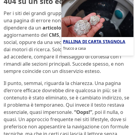
404 su un sito editoriale
Per i siti dei grandi gruppi media, da
Condé Nast
in giù,
una pagina di errore non è un fatto raro. Può
dipendere da un
articolo spostato
, da un
aggiornamento del
CMS
, da un link condiviso male sui
PALLINA DI CARTA STAGNOLA
social, oppure da una vecchia URL rimasta indicizzata
Trucco a casa
dai motori di ricerca. Solo allora, quando il lettore prova
ad accedere, compare il messaggio di cortesia con i
rimandi alle sezioni principali. Succede spesso, e non
sempre coincide con un disservizio esteso.
Il punto, semmai, riguarda la chiarezza. Una pagina
d’errore efficace dovrebbe dire qualcosa in più: se il
contenuto è stato eliminato, se è cambiato indirizzo, se
il problema è temporaneo. Qui invece il testo restava
essenziale, quasi impersonale.
“Oops!”
, poi il nulla, o
quasi. Un approccio frequente nei siti lifestyle, dove si
preferisce non appesantire la navigazione con formule
tecniche, ma che in certi casi lascia il lettore senza