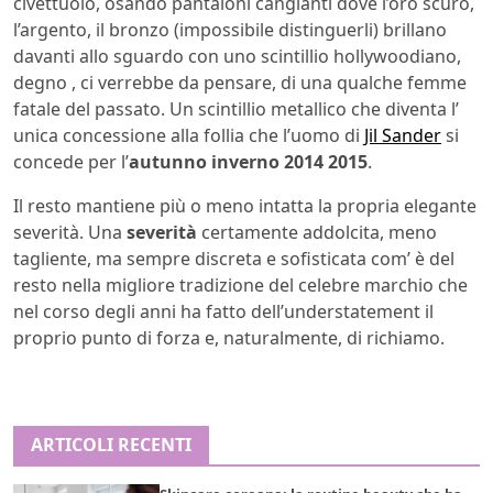
civettuolo, osando pantaloni cangianti dove l’oro scuro,
l’argento, il bronzo (impossibile distinguerli) brillano
davanti allo sguardo con uno scintillio hollywoodiano,
degno , ci verrebbe da pensare, di una qualche femme
fatale del passato. Un scintillio metallico che diventa l’
unica concessione alla follia che l’uomo di
Jil Sander
si
concede per l’
autunno inverno 2014 2015
.
Il resto mantiene più o meno intatta la propria elegante
severità. Una
severità
certamente addolcita, meno
tagliente, ma sempre discreta e sofisticata com’ è del
resto nella migliore tradizione del celebre marchio che
nel corso degli anni ha fatto dell’understatement il
proprio punto di forza e, naturalmente, di richiamo.
ARTICOLI RECENTI