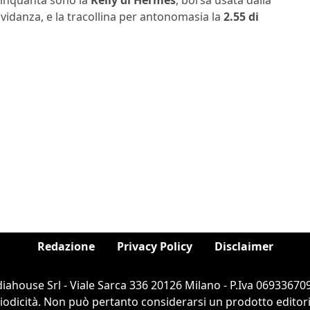
Cinquanta sono la
Kelly di Hermes
, borsa usata dalla
vidanza, e la tracollina per antonomasia la
2.55 di
Redazione
Privacy Policy
Disclaimer
ahouse Srl - Viale Sarca 336 20126 Milano - P.Iva 069336709
dicità. Non può pertanto considerarsi un prodotto editorial