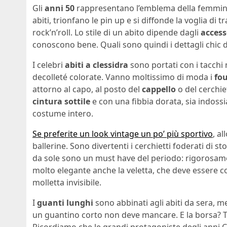
Gli
anni 50
rappresentano l’emblema della femminili
abiti, trionfano le pin up e si diffonde la voglia di
rock’n’roll. Lo stile di un abito dipende dagli
access
conoscono bene. Quali sono quindi i dettagli chic 
I celebri
abiti a clessidra
sono portati con i tacchi
decolleté colorate. Vanno moltissimo di moda i
fo
attorno al capo, al posto del
cappello
o del cerchie
cintura sottile
e con una fibbia dorata, sia indossi
costume intero.
Se preferite un look vintage un po’ più sportivo
, a
ballerine. Sono divertenti i cerchietti foderati di st
da sole sono un must have del periodo: rigorosamen
molto elegante anche la veletta, che deve essere co
molletta invisibile.
I
guanti lunghi
sono abbinati agli abiti da sera, m
un guantino corto non deve mancare. E la borsa? Tip