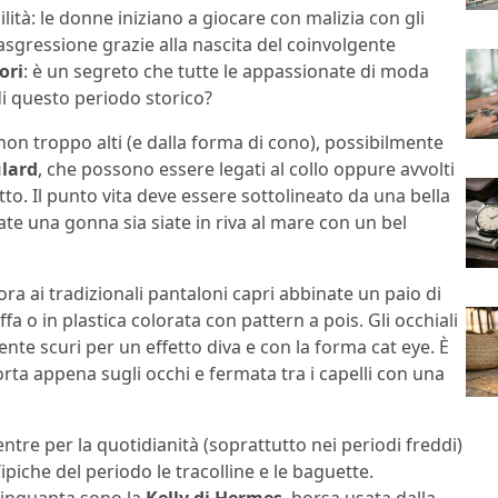
tà: le donne iniziano a giocare con malizia con gli
 trasgressione grazie alla nascita del coinvolgente
ori
: è un segreto che tutte le appassionate di moda
di questo periodo storico?
 non troppo alti (e dalla forma di cono), possibilmente
ulard
, che possono essere legati al collo oppure avvolti
tto. Il punto vita deve essere sottolineato da una bella
ate una gonna sia siate in riva al mare con un bel
llora ai tradizionali pantaloni capri abbinate un paio di
offa o in plastica colorata con pattern a pois. Gli occhiali
te scuri per un effetto diva e con la forma cat eye. È
rta appena sugli occhi e fermata tra i capelli con una
entre per la quotidianità (soprattutto nei periodi freddi)
iche del periodo le tracolline e le baguette.