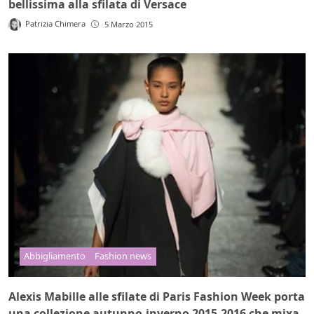
bellissima alla sfilata di Versace
Patrizia Chimera
5 Marzo 2015
Abbigliamento
Fashion news
Alexis Mabille alle sfilate di Paris Fashion Week porta
una collezione autunno-inverno 2015-2016 che mixa