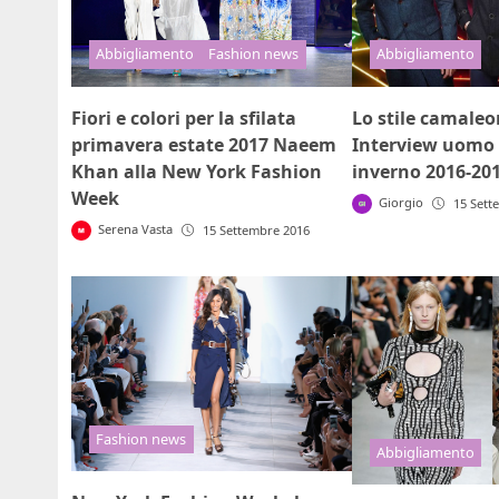
Abbigliamento
Fashion news
Abbigliamento
Fiori e colori per la sfilata
Lo stile camaleo
primavera estate 2017 Naeem
Interview uomo
Khan alla New York Fashion
inverno 2016-20
Week
Giorgio
15 Sett
Serena Vasta
15 Settembre 2016
Fashion news
Abbigliamento