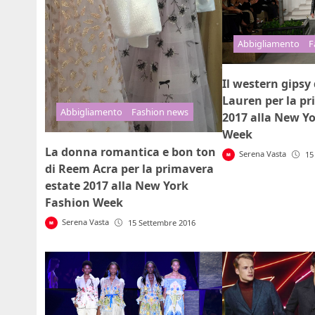
Abbigliamento
F
Il western gipsy
Lauren per la pr
Abbigliamento
Fashion news
2017 alla New Y
Week
La donna romantica e bon ton
Serena Vasta
15
di Reem Acra per la primavera
estate 2017 alla New York
Fashion Week
Serena Vasta
15 Settembre 2016