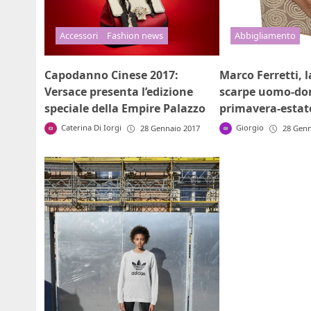
Abbigliamento
Accessori
Fashion news
Marco Ferretti, l
Capodanno Cinese 2017:
scarpe uomo-do
Versace presenta l’edizione
primavera-estat
speciale della Empire Palazzo
Giorgio
Caterina Di Iorgi
28 Genn
28 Gennaio 2017