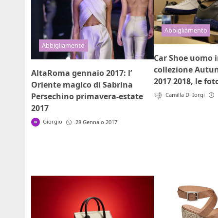
Abbigliamento
Abbigliamento
Car Shoe uomo in
collezione Autu
AltaRoma gennaio 2017: l’
2017 2018, le fot
Oriente magico di Sabrina
Camilla Di Iorgi
Persechino primavera-estate
2017
Giorgio
28 Gennaio 2017