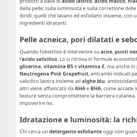
prodotti a base di
acido lattico
,
acido malico
,
nia
della pelle, sulla luminosità e sulla correzione del
ibridi: quelli che lavano ed esfoliano insieme, con
ingredienti idratanti.
Pelle acneica, pori dilatati e sebo
Quando l’obiettivo è intervenire su
acne
,
punti ner
l’
acido salicilico
. Lo si ritrova in formule econom
glicerina
,
vitamina B5
e
vitamina E
, ma anche in 
Neutrogena Pink Grapefruit
, entrambi indicati pe
salicilico lavora insieme ad
alghe blu
, antiossidanti
altri viene affiancato da
AHA
e
BHA
, come accade i
texture senza compromettere la barriera cutanea. È u
impoverire no.
Idratazione e luminosità: la richi
Chi cerca un
detergente esfoliante
oggi non guard