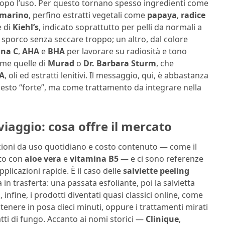
a dopo l’uso. Per questo tornano spesso ingredienti come
smarino
, perfino estratti vegetali come
papaya
,
radice
e di
Kiehl’s
, indicato soprattutto per pelli da normali a
 sporco senza seccare troppo; un altro, dal colore
ina C
,
AHA
e
BHA
per lavorare su radiosità e tono
come quelle di
Murad
o
Dr. Barbara Sturm
, che
 A
, oli ed estratti lenitivi. Il messaggio, qui, è abbastanza
gesto “forte”, ma come trattamento da integrare nella
viaggio: cosa offre il mercato
 opzioni da uso quotidiano e costo contenuto — come il
ito con
aloe vera
e
vitamina B5
— e ci sono referenze
plicazioni rapide. È il caso delle
salviette peeling
 in trasferta: una passata esfoliante, poi la salvietta
, infine, i prodotti diventati quasi classici online, come
tenere in posa dieci minuti, oppure i trattamenti mirati
ratti di fungo. Accanto ai nomi storici —
Clinique
,