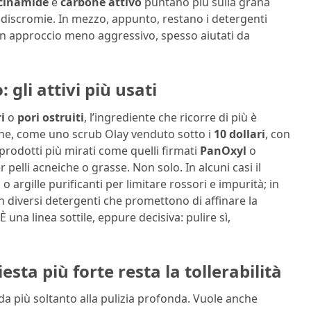
cinamide
e
carbone attivo
puntano più sulla grana
le discromie. In mezzo, appunto, restano i detergenti
 un approccio meno aggressivo, spesso aiutati da
: gli attivi più usati
i
o
pori ostruiti
, l’ingrediente che ricorre di più è
iche, come uno scrub Olay venduto sotto i
10 dollari
, con
prodotti più mirati come quelli firmati
PanOxyl
o
r pelli acneiche o grasse. Non solo. In alcuni casi il
 o argille purificanti per limitare rossori e impurità; in
n diversi detergenti che promettono di affinare la
na linea sottile, eppure decisiva: pulire sì,
esta più forte resta la tollerabilità
a più soltanto alla pulizia profonda. Vuole anche