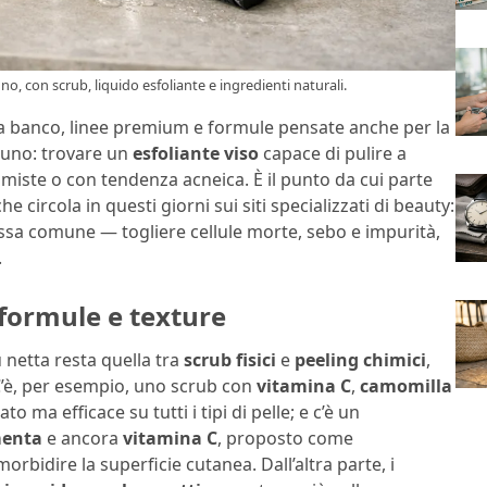
o, con scrub, liquido esfoliante e ingredienti naturali.
 da banco, linee premium e formule pensate anche per la
è uno: trovare un
esfoliante viso
capace di pulire a
, miste o con tendenza acneica. È il punto da cui parte
e circola in questi giorni sui siti specializzati di beauty:
essa comune — togliere cellule morte, sebo e impurità,
.
formule e texture
ù netta resta quella tra
scrub fisici
e
peeling chimici
,
’è, per esempio, uno scrub con
vitamina C
,
camomilla
o ma efficace su tutti i tipi di pelle; e c’è un
menta
e ancora
vitamina C
, proposto come
bidire la superficie cutanea. Dall’altra parte, i