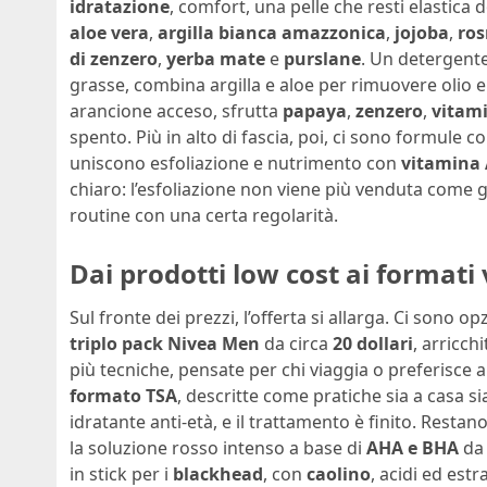
idratazione
, comfort, una pelle che resti elastic
aloe vera
,
argilla bianca amazzonica
,
jojoba
,
ro
di zenzero
,
yerba mate
e
purslane
. Un detergent
grasse, combina argilla e aloe per rimuovere olio e
arancione acceso, sfrutta
papaya
,
zenzero
,
vitam
spento. Più in alto di fascia, poi, ci sono formule 
uniscono esfoliazione e nutrimento con
vitamina
chiaro: l’esfoliazione non viene più venduta come 
routine con una certa regolarità.
Dai prodotti low cost ai formati 
Sul fronte dei prezzi, l’offerta si allarga. Ci sono
triplo pack Nivea Men
da circa
20 dollari
, arricch
più tecniche, pensate per chi viaggia o preferisce ap
formato TSA
, descritte come pratiche sia a casa sia
idratante anti-età, e il trattamento è finito. Restano
la soluzione rosso intenso a base di
AHA e BHA
da 
in stick per i
blackhead
, con
caolino
, acidi ed est